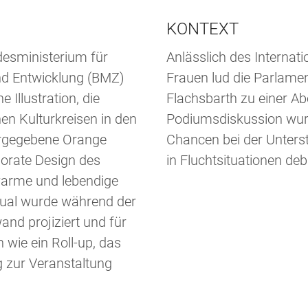
KONTEXT
esministerium für
Anlässlich des Internat
nd Entwicklung (BMZ)
Frauen lud die Parlamen
 Illustration, die
Flachsbarth zu einer Ab
en Kulturkreisen in den
Podiumsdiskussion wur
orgegebene Orange
Chancen bei der Unter
orate Design des
in Fluchtsituationen deba
warme und lebendige
ual wurde während der
nd projiziert und für
wie ein Roll-up, das
g zur Veranstaltung