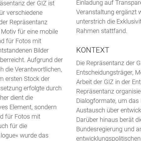
Einladung auf Transpare
äsentanz der GIZ ist
Veranstaltung ergänzt 
ür verschiedene
unterstrich die Exklusivi
t der Repräsentanz
Rahmen stattfand.
 Motiv für eine mobile
d für Fotos mit
KONTEXT
ntstandenen Bilder
erreicht. Aufgrund der
Die Repräsentanz der GIZ
h die Verantwortlichen,
Entscheidungsträger, Me
m ersten Stock der
Arbeit der GIZ in der 
setzung erfolgte durch
Repräsentanz organisie
ther dient die
Dialogformate, um das 
ves Element, sondern
Austausch über entwick
d für Fotos mit
Darüber hinaus berät d
uch für die
Bundesregierung und an
alogue« wurde das
entwicklungspolitischen